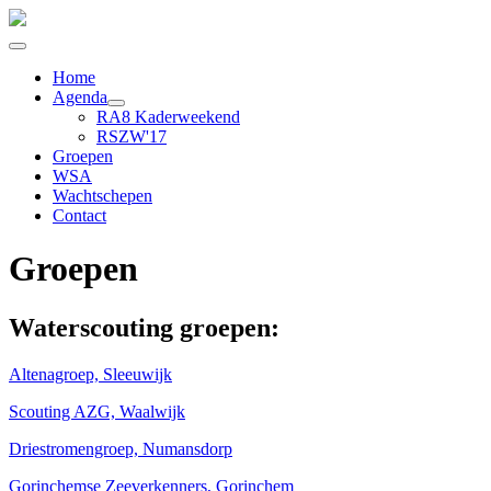
Home
Agenda
RA8 Kaderweekend
RSZW'17
Groepen
WSA
Wachtschepen
Contact
Groepen
Waterscouting groepen:
Altenagroep, Sleeuwijk
Scouting AZG, Waalwijk
Driestromengroep, Numansdorp
Gorinchemse Zeeverkenners, Gorinchem